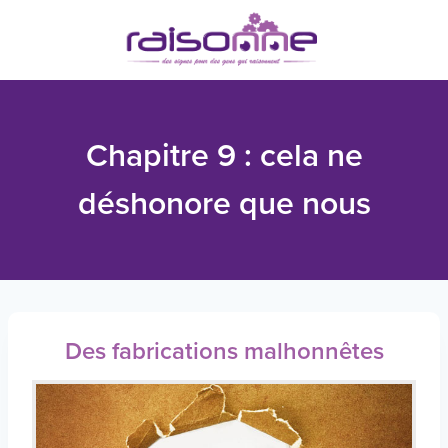
Skip
to
content
Chapitre 9 : cela ne
déshonore que nous
Des fabrications malhonnêtes