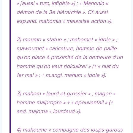
» [aussi « turc, infidèle »] ; + Mahonin «
démon de la 3e hiérarchie ». Cf. aussi
esp.and. mahomìa « mauvaise action »).
2) moumo « statue » ; mahomet « idole » ;
mawoumet « caricature, homme de paille
qu’on place à proximité de la demeure d’un
homme qu’on veut ridiculiser » (+ « nuit du
1er mai » ; + m.angl. mahum « idole »).
3) mahom « lourd et grossier » ; magon «
homme malpropre » + « épouvantail » (+
and. majoma « lourdaud »).
4) mahoume « compagne des loups-garous