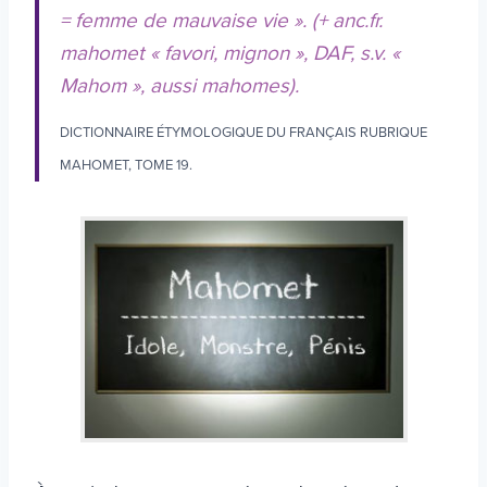
= femme de mauvaise vie ». (+ anc.fr.
mahomet « favori, mignon », DAF, s.v. «
Mahom », aussi mahomes).
DICTIONNAIRE ÉTYMOLOGIQUE DU FRANÇAIS RUBRIQUE
MAHOMET, TOME 19.