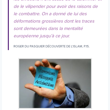
de le vilipender pour avoir des raisons de
le combattre. On a donné de lui des
déformations grossières dont les traces
sont demeurées dans la mentalité
européenne jusqu’à ce jour.
ROGER DU PASQUIER DÉCOUVERTE DE L’ISLAM, P.15.