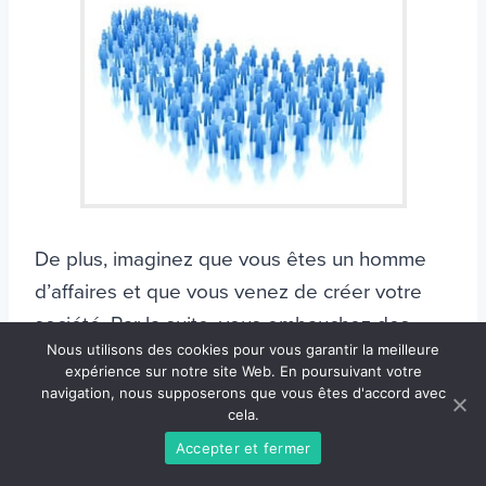
De plus, imaginez que vous êtes un homme
d’affaires et que vous venez de créer votre
société. Par la suite, vous embauchez des
Nous utilisons des cookies pour vous garantir la meilleure
employés, mais vous ne leur dites pas quel
expérience sur notre site Web. En poursuivant votre
est leur but au sein de votre entreprise.
navigation, nous supposerons que vous êtes d'accord avec
cela.
Résultat, vos employés font ce qu’ils veulent,
Accepter et fermer
car vous ne les avez pas informés de leur rôle